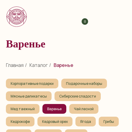
0
Варенье
Главная
/
Каталог
/
Варенье
Корпоративные подарки
Подарочные наборы
Мясные деликатесы
Сибирские сладости
Мед таежный
Варенье
Чай лесной
Кедрокофе
Кедровый орех
Ягода
Грибы