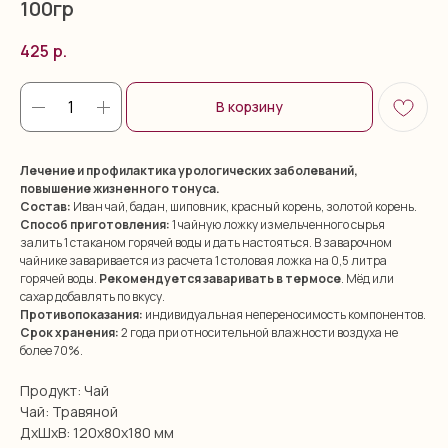
100гр
425
р.
В корзину
Лечение и профилактика урологических заболеваний,
повышение жизненного тонуса.
Состав:
Иван чай, бадан, шиповник, красный корень, золотой корень.
Способ приготовления:
1 чайную ложку измельченного сырья
залить 1 стаканом горячей воды и дать настояться. В заварочном
чайнике заваривается из расчета 1 столовая ложка на 0,5 литра
горячей воды.
Рекомендуется заваривать в термосе
. Мёд или
сахар добавлять по вкусу.
Противопоказания:
индивидуальная непереносимость компонентов.
Срок хранения:
2 года при относительной влажности воздуха не
более 70%.
Продукт: Чай
Чай: Травяной
ДxШxВ: 120x80x180 мм