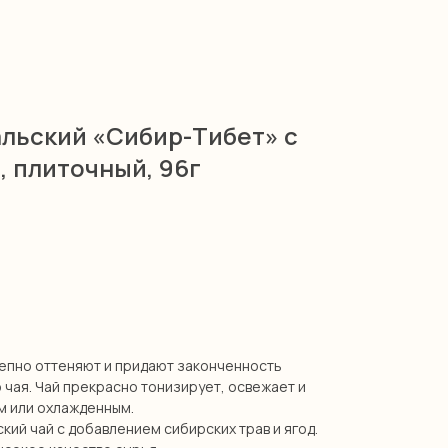
льский «Сибир-Тибет» с
, плиточный, 96г
епно оттеняют и придают законченность
 чая. Чай прекрасно тонизирует, освежает и
м или охлажденным.
ий чай с добавлением сибирских трав и ягод.