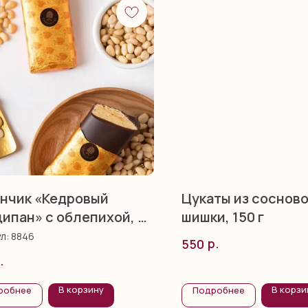
нчик «Кедровый
Цукаты из соснов
ипан» с облепихой, 40
шишки, 150 г
ул:
8846
р.
550
.
В корзину
В корзи
робнее
Подробнее