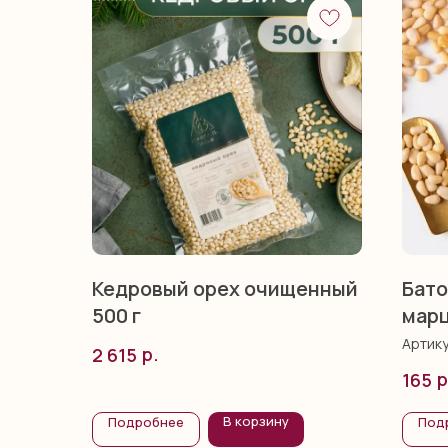
Кедровый орех очищенный
Бато
500 г
марц
г
Артик
р.
2 615
р
165
В корзину
Подробнее
Под