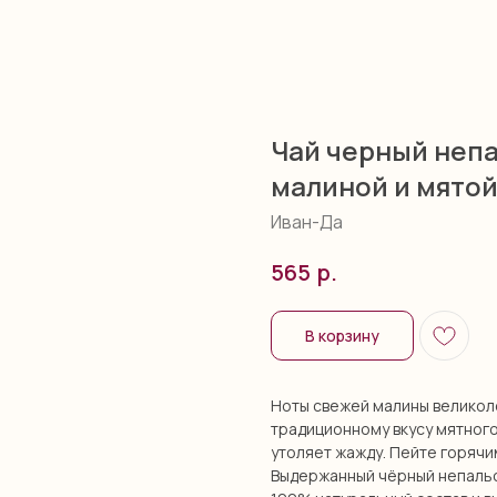
Чай черный непа
малиной и мятой
Иван-Да
р.
565
В корзину
Ноты свежей малины великол
традиционному вкусу мятного
утоляет жажду. Пейте горячи
Выдержанный чёрный непальск