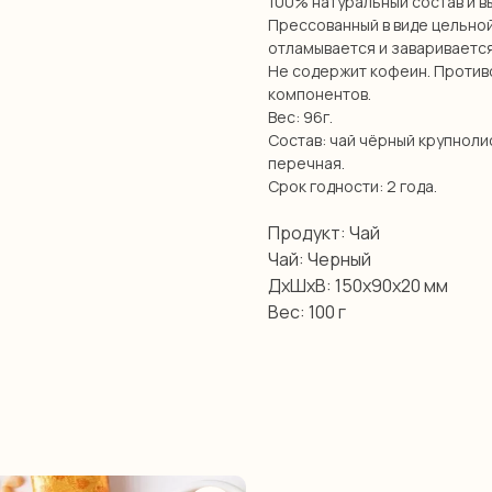
100% натуральный состав и в
Прессованный в виде цельной
отламывается и заваривается
Не содержит кофеин. Против
компонентов.
Вес: 96г.
Состав: чай чёрный крупноли
перечная.
Срок годности: 2 года.
Продукт: Чай
Чай: Черный
ДxШxВ: 150x90x20 мм
Вес: 100 г