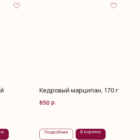
ой
Кедровый марципан, 170 г
р.
850
ну
В корзину
Подробнее