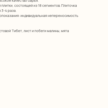
ысокое качество сырья.
 плитки, состоящей из 18 сегментов. Плиточка
 3-4 раза.
опоказания: индивидуальная непереносимость
стовой Тибет, лист и побеги малины, мята