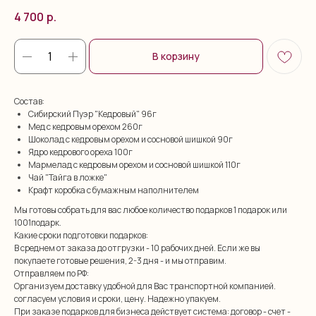
4 700
р.
В корзину
Состав:
Сибирский Пуэр "Кедровый" 96г
Мед с кедровым орехом 260г
Шоколад с кедровым орехом и сосновой шишкой 90г
Ядро кедрового ореха 100г
Мармелад с кедровым орехом и сосновой шишкой 110г
Чай "Тайга в ложке"
Крафт коробка с бумажным наполнителем
Мы готовы собрать для вас любое количество подарков 1 подарок или
1001подарк.
Какие сроки подготовки подарков:
В среднем от заказа до отгрузки - 10 рабочих дней. Если же вы
покупаете готовые решения, 2-3 дня - и мы отправим.
Отправляем по РФ:
Организуем доставку удобной для Вас транспортной компанией.
согласуем условия и сроки, цену. Надежно упакуем.
При заказе подарков для бизнеса действует система: договор - счет -