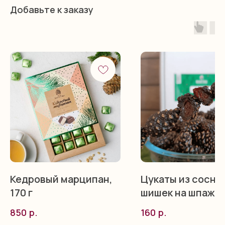
Добавьте к заказу
Кедровый марципан,
Цукаты из сосно
170 г
шишек на шпажке,
р.
р.
850
160