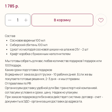
1 785
р.
В корзину
Состав:
Сосновое варенье 100 мл
Сибирский сбитень 100 мл
Цукат из молодой сосновой шишки на шпажке 25г - 2 шт
Крафт коробка с бумажным наполнителем
Мы готовы собрать для вас любое количество подарков 1 подарок или
1001подарк.
Какие сроки подготовки подарков:
В среднем от заказа до отгрузки - 10 рабочих дней. Если же вы
покупаете готовые решения, 2-3 дня - и мы отправим.
Отправляем по РФ:
Организуем доставку удобной для Вас транспортной компанией.
согласуем условия и сроки, цену. Надежно упакуем.
При заказе подарков для бизнеса действует система: договор - счет -
документы в ЭДО - организация доставки до адресата.