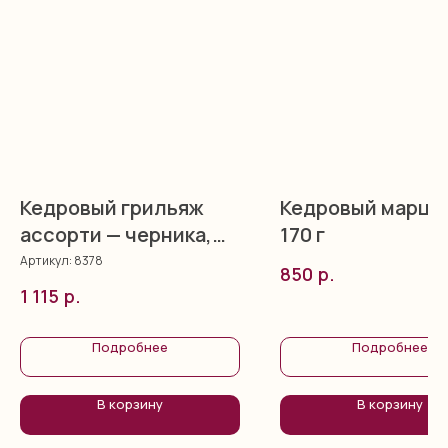
Кедровый грильяж
Кедровый марци
ассорти — черника,
170 г
клюква, облепиха, 120
Артикул:
8378
р.
850
г
р.
1 115
Подробнее
Подробнее
В корзину
В корзину