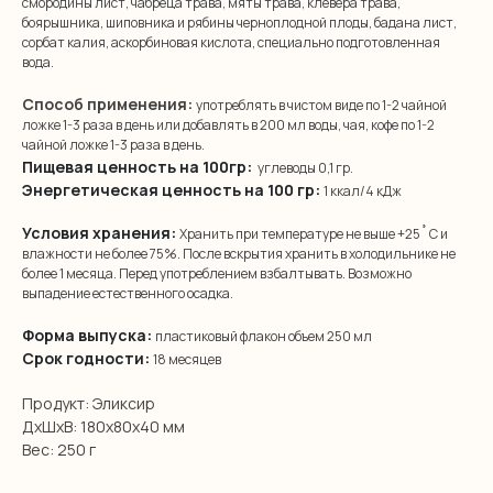
смородины лист, чабреца трава, мяты трава, клевера трава,
боярышника, шиповника и рябины черноплодной плоды, бадана лист,
сорбат калия, аскорбиновая кислота, специально подготовленная
вода.
Способ применения:
употреблять в чистом виде по 1-2 чайной
ложке 1-3 раза в день или добавлять в 200 мл воды, чая, кофе по 1-2
чайной ложке 1-3 раза в день.
Пищевая ценность на 100гр:
углеводы 0,1 гр.
Энергетическая ценность на 100 гр:
1 ккал/4 кДж
Условия хранения:
Хранить при температуре не выше +25˚ С и
влажности не более 75%. После вскрытия хранить в холодильнике не
более 1 месяца. Перед употреблением взбалтывать. Возможно
выпадение естественного осадка.
Форма выпуска:
пластиковый флакон объем 250 мл
Срок годности:
18 месяцев
Продукт: Эликсир
ДxШxВ: 180x80x40 мм
Вес: 250 г