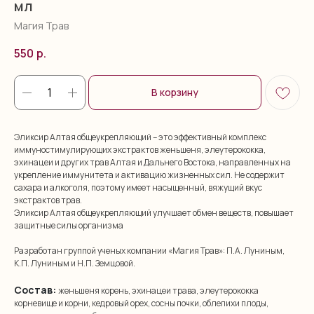
мл
Магия Трав
550
р.
В корзину
Эликсир Алтая общеукрепляющий – это эффективный комплекс
иммуностимулирующих экстрактов женьшеня, элеутерококка,
эхинацеи и других трав Алтая и Дальнего Востока, направленных на
укрепление иммунитета и активацию жизненных сил. Не содержит
сахара и алкоголя, поэтому имеет насыщенный, вяжущий вкус
экстрактов трав.
Эликсир Алтая общеукрепляющий улучшает обмен веществ, повышает
защитные силы организма
Разработан группой ученых компании «Магия Трав»: П.А. Луниным,
К.П. Луниным и Н.П. Земцовой.
Состав:
женьшеня корень, эхинацеи трава, элеутерококка
корневище и корни, кедровый орех, сосны почки, облепихи плоды,