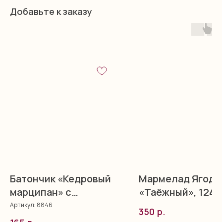
Добавьте к заказу
Батончик «Кедровый
Мармелад Ягоде
марципан» с
«Таёжный», 124 г
облепихой, 40 г
Артикул:
8846
р.
350