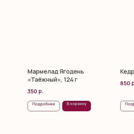
Мармелад Ягодень
Кедр
«Таёжный», 124 г
850
р.
350
В корзину
Подробнее
Под