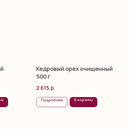
ой
Кедровый орех очищенный
500 г
р.
2 615
ну
В корзину
Подробнее