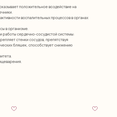
 оказывает положительное воздействие на
ечники.
активности воспалительных процессов в органах
сы в организме.
и работы сердечно-сосудистой системы:
крепляет стенки сосудов, препятствуя
ческих бляшек, способствует снижению
итета.
ищеварения.