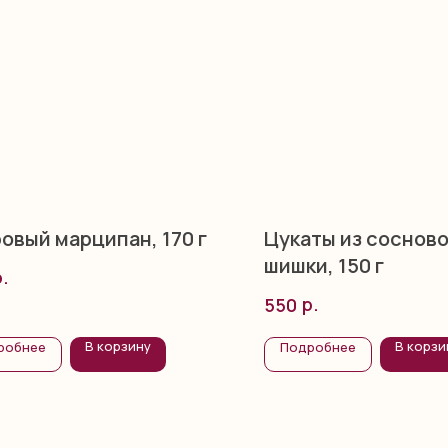
овый марципан, 170 г
Цукаты из соснов
шишки, 150 г
р.
р.
550
В корзину
В корзи
робнее
Подробнее