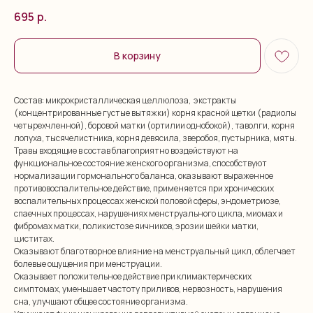
695
р.
В корзину
Состав: микрокристаллическая целлюлоза, экстракты
(концентрированные густые вытяжки) корня красной щетки (радиолы
четырехчленной), боровой матки (ортилии однобокой), таволги, корня
лопуха, тысячелистника, корня девясила, зверобоя, пустырника, мяты.
Травы входящие в состав благоприятно воздействуют на
функциональное состояние женского организма, способствуют
нормализации гормонального баланса, оказывают выраженное
противовоспалительное действие, применяется при хронических
воспалительных процессах женской половой сферы, эндометриозе,
спаечных процессах, нарушениях менструального цикла, миомах и
фибромах матки, поликистозе яичников, эрозии шейки матки,
циститах.
Оказывают благотворное влияние на менструальный цикл, облегчает
болевые ощущения при менструации.
Оказывает положительное действие при климактерических
симптомах, уменьшает частоту приливов, нервозность, нарушения
сна, улучшают общее состояние организма.