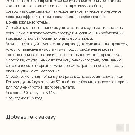
Улучшают функционирование репродуктивной системы организма.
Оказывают противовоспалительное, противомикробное,
обезболивающее, спазмолитическое, антисептическое, мочегонное
действие, эффективны при воспалительных заболеваниях
мочевыводящей системы.
Способствуют повышению иммунитета, активируют защитные силы
организма, снижают частоту простуд и инфекционных заболеваний,
повышают энергетический потенциал организма.
Улучшают функции печени, стимулируют детоксикационные процессы,
ускоряют выведение из организма продуктов обмена веществ и
токсинов, помогают наладить очистительные функции организма.
Способствуют улучшению психоэмоционального фона, повышению
сопротивляемости организма к стрессу, устраняют подавленность,
апатию, улучшают настроение.
Способ применения: по 1 капсуле 3 раза в день во время приема пищи.
Рекомендуемый курс приема 30 дней, по необходимости курс повторить
для получения устойчивого результата.
Упаковка: 60 капсул по 450мг.
Срок годности: 2 года.
Добавьте к заказу