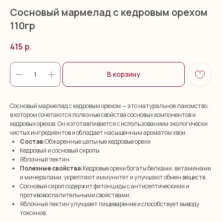
Сосновый мармелад с кедровым орехом
110гр
415
р.
В корзину
Сосновый мармелад с кедровым орехом — это натуральное лакомство,
в котором сочетаются полезные свойства сосновых компонентов и
кедровых орехов. Он изготавливается с использованием экологически
чистых ингредиентов и обладает насыщенным ароматом хвои.
Состав:
Обжаренные цельные кедровые орехи
Кедровый и сосновый сиропы
Яблочный пектин
Полезные свойства:
Кедровые орехи богаты белками, витаминами
и минералами, укрепляют иммунитет и улучшают обмен веществ.
Сосновый сироп содержит фитонциды с антисептическими и
противовоспалительными свойствами.
Яблочный пектин улучшает пищеварение и способствует выводу
токсинов.