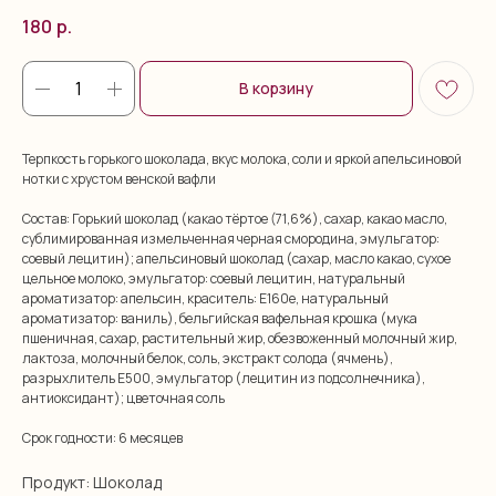
180
р.
В корзину
Терпкость горького шоколада, вкус молока, соли и яркой апельсиновой
нотки с хрустом венской вафли
Состав: Горький шоколад (какао тёртоe (71,6%), сахар, какао масло,
сублимированная измельченная черная смородина, эмульгатор:
соевый лецитин); апельсиновый шоколад (сахар, масло какао, сухое
цельное молоко, эмульгатор: соевый лецитин, натуральный
ароматизатор: апельсин, краситель: Е160е, натуральный
ароматизатор: ваниль), бельгийская вафельная крошка (мука
пшеничная, сахар, растительный жир, обезвоженный молочный жир,
лактоза, молочный белок, соль, экстракт солода (ячмень),
разрыхлитель E500, эмульгатор (лецитин из подсолнечника),
антиоксидант); цветочная соль
Срок годности: 6 месяцев
Продукт: Шоколад