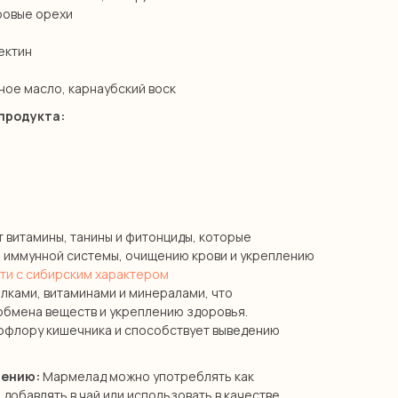
овые орехи​
ектин​
ое масло, карнаубский воск​
 продукта:
витамины, танины и фитонциды, которые
 иммунной системы, очищению крови и укреплению
ти с сибирским характером
лками, витаминами и минералами, что
бмена веществ и укреплению здоровья.​
офлору кишечника и способствует выведению
лению:
Мармелад можно употреблять как
добавлять в чай или использовать в качестве