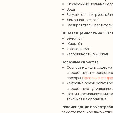
Обжаренные цельные кедр
Вода​
Загуститель: цитрусовый п
Лимонная кислота​
Глазирователь: растительн
Пищевая ценность на 100 г
Белки: 0 г​
Жиры: 0 г​
Углеводы: 68 г​
Калорийность: 270 ккал​
Полезные свойства:
Сосновые шишки содержат 
способствуют укреплению
сосудов.​
Полезные сладос
Кедровые орехи богаты бе
способствует улучшению о
Пектин нормализует микр
токсинов из организма.​
Рекомендации по употреб
самостоятельное лакомство, 