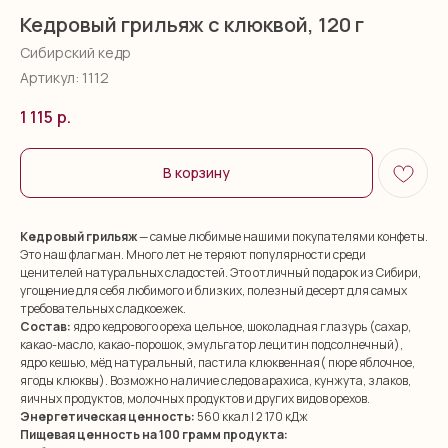
Кедровый грильяж с клюквой, 120 г
Сибирский кедр
Артикул:
1112
1 115
р.
В корзину
Кедровый грильяж
— самые любимые нашими покупателями конфеты.
Это наш флагман. Много лет не теряют популярности среди
ценителей натуральных сладостей. Это отличный подарок из Сибири,
угощение для себя любимого и близких, полезный десерт для самых
требовательных сладкоежек.
Состав:
ядро кедрового ореха цельное, шоколадная глазурь (сахар,
какао-масло, какао-порошок, эмульгатор лецитин подсолнечный),
ядро кешью, мёд натуральный, пастила клюквенная( пюре яблочное,
ягоды клюквы). Возможно наличие следов арахиса, кунжута, злаков,
яичных продуктов, молочных продуктов и других видов орехов.
Энергетическая ценность:
560 ккал | 2 170 кДж
Пищевая ценность на 100 грамм продукта: