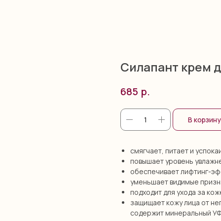
Силапант крем д
р.
685
В корзину
смягчает, питает и успока
повышает уровень увлажн
обеспечивает лифтинг-эфф
уменьшает видимые призн
подходит для ухода за кож
защищает кожу лица от не
содержит минеральный УФ