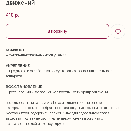
движений
410
р.
В корзину
КОМФОРТ
— снижение болезненных ощущений
УКРЕПЛЕНИЕ
— профилактика заболеваний суставов и опорно-двигательного
аппарата.
ВОССТАНОВЛЕНИЕ
— регенерация и возвращение эластичности хрящевой ткани
Безалкогольный бальзам "Лёгкость движений" на основе
натурального сырья, собранного в заповедных экологически чистых
местах Алтая, содержит незаменимые для здоровья суставов
вещества. Полезные растительные компоненты усиливают
направленное действие друг друга.