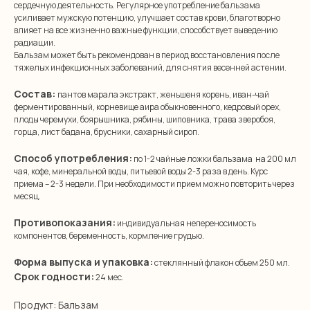
сердечную деятельность. Регулярное употребление бальзама
усиливает мужскую потенцию, улучшает состав крови, благотворно
влияет на все жизненно важные функции, способствует выведению
радиации.
Бальзам может быть рекомендован в период восстановления после
тяжелых инфекционных заболеваний, для снятия весенней астении.
Состав:
пантов марала экстракт, женьшеня корень, иван-чай
ферментированный, корневище аира обыкновенного, кедровый орех,
плоды черемухи, боярышника, рябины, шиповника, трава зверобоя,
горца, лист бадана, брусники, сахарный сироп.
Способ употребления:
по 1-2 чайные ложки бальзама на 200 мл
чая, кофе, минеральной воды, питьевой воды 2-3 раза в день. Курс
приема – 2-3 недели. При необходимости прием можно повторить через
месяц.
Противопоказания:
индивидуальная непереносимость
компонентов, беременность, кормление грудью.
Форма выпуска и упаковка:
стеклянный флакон объем 250 мл.
Срок годности:
24 мес.
Продукт: Бальзам