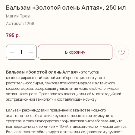
Бальзам «Золотой олень Алтая», 250 мл
Магия Трав
Артикул:
1268
795
р.
В корзину
Бальзам «Золотой олень Алтая»
- это густой
концентрированный настой из отборного дикорастущего
растительного сырья, пантов алтайского марала и алтайского
кедрового ореха, содержащий уникальный комплекс биологически
активных веществ. Производится по специальной многостадийной
экстракционной технологии, составляющей ноу-хау.
Бальзам рекомендован к применению в качестве мощного
адаптогенного, общетонизирующего, повышающего иммунитет
средства, а также как средство профилактики онкозаболеваний, что
подтверждено заключением НПО «Алтайский онкологический центр».
Бальзам также стабилизирует артериальное давление и улучшает